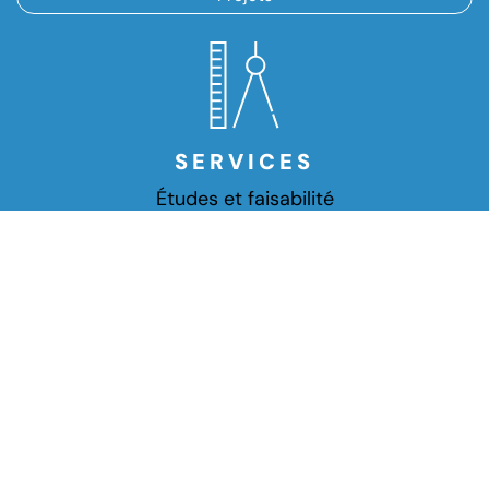
SERVICES
Études et faisabilité
Conception et Créations
Restructuration
Lotissement
Suivi de chantier
Conception et intégration :
krisken.fr