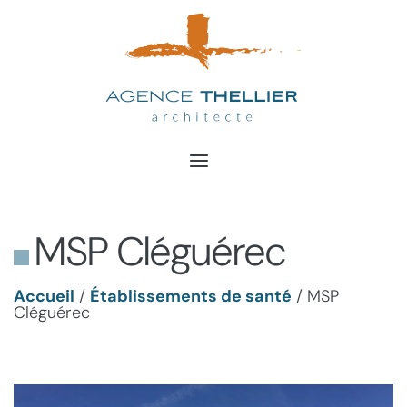
Aller
au
contenu
MSP Cléguérec
Accueil
/
Établissements de santé
/
MSP
Cléguérec