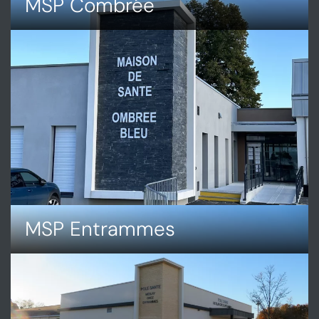
MSP Combrée
DÉCOUVRIR
MSP
COMBRÉE
MSP Entrammes
DÉCOUVRIR
MSP
ENTRAMMES