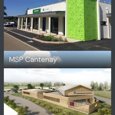
MSP Cantenay
DÉCOUVRIR
MSP
CANTENAY