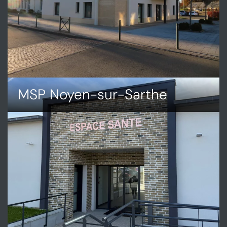
MSP Noyen-sur-Sarthe
DÉCOUVRIR
MSP
NOYEN-
SUR-
SARTHE