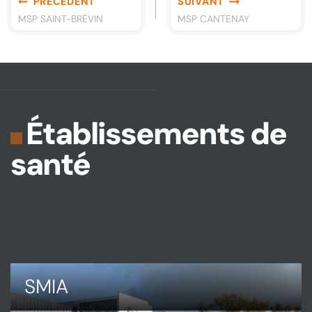
PRÉCÉDENT
SUIVANT
de
MSP SAINT-BRÉVIN
MSP CANTENAY
l’article
Établissements de
santé
SMIA
DÉCOUVRIR
SMIA