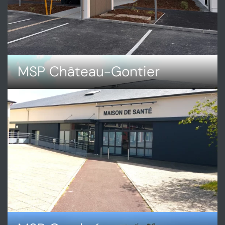
MSP Château-Gontier
DÉCOUVRIR
MSP
CHÂTEAU-
GONTIER