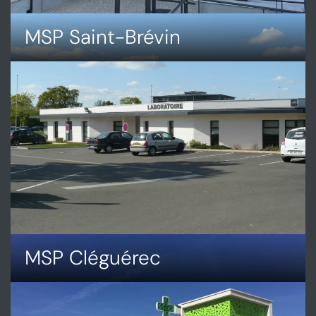
MSP Saint-Brévin
DÉCOUVRIR
MSP
SAINT-
BRÉVIN
MSP Cléguérec
DÉCOUVRIR
MSP
CLÉGUÉREC