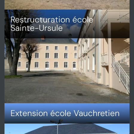
Restructuration école
Sainte-Ursule
DÉCOUVRIR
RESTRUCTURATION
ÉCOLE
SAINTE-
URSULE
Extension école Vauchretien
DÉCOUVRIR
EXTENSION
ÉCOLE