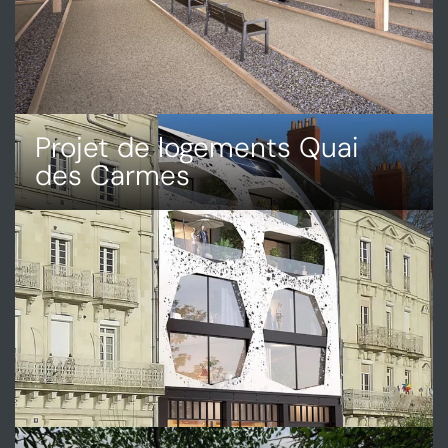
Projet de logements Quai
des Carmes
DÉCOUVRIR
PROJET
DE
LOGEMENTS
QUAI
DES
CARMES