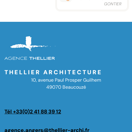
GONTIER
THELLIER ARCHITECTURE
10, avenue Paul Prosper Guilhem
49070 Beaucouzé
Tél +33(0)2 41 88 39 12
agence.angers@thellier-archi.fr