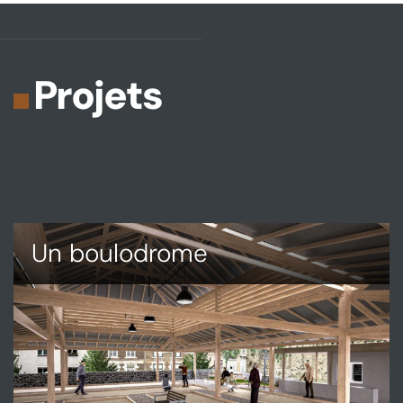
Projets
Un boulodrome
DÉCOUVRIR
UN
BOULODROME