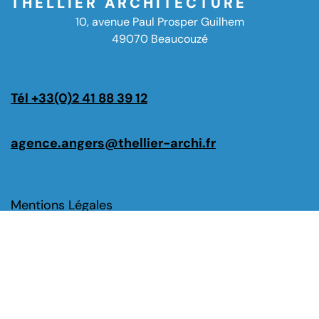
THELLIER ARCHITECTURE
10, avenue Paul Prosper Guilhem
49070 Beaucouzé
Tél +33(0)2 41 88 39 12
agence.angers@thellier-archi.fr
Mentions Légales
Politique de confidentialité