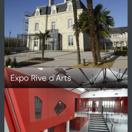
LES
TROIS
LIEUX
Expo Rive d’Arts
DÉCOUVRIR
EXPO
RIVE
D’ARTS