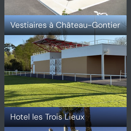
Vestiaires à Château-Gontier
DÉCOUVRIR
VESTIAIRES
À
CHÂTEAU-
GONTIER
Hotel les Trois Lieux
DÉCOUVRIR
HOTEL