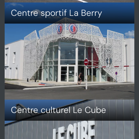
Centre sportif La Berry
DÉCOUVRIR
CENTRE
SPORTIF
LA
BERRY
Centre culturel Le Cube
DÉCOUVRIR
CENTRE
CULTUREL
LE
CUBE