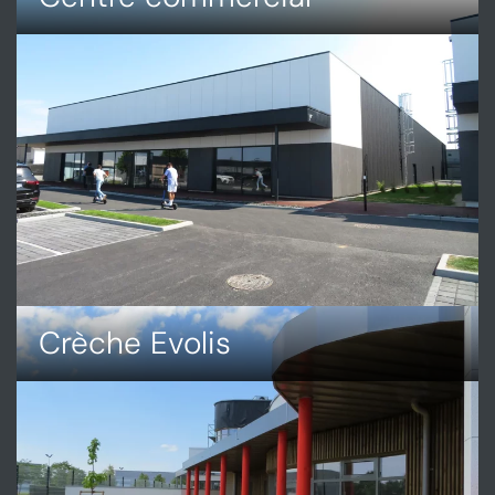
DÉCOUVRIR
CENTRE
COMMERCIAL
Crèche Evolis
DÉCOUVRIR
CRÈCHE
EVOLIS