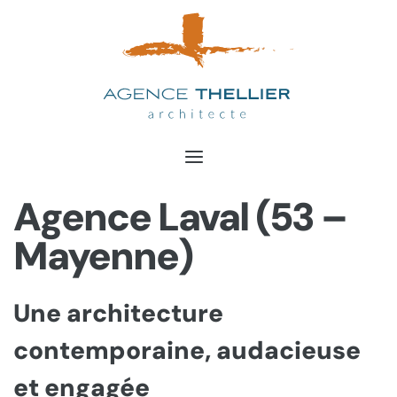
Aller
au
contenu
Agence Laval (53 –
Mayenne)
Une architecture
contemporaine, audacieuse
et engagée